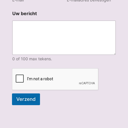
d
e
z
Uw bericht
e
u
0 of 100 max tekens.
Verzend