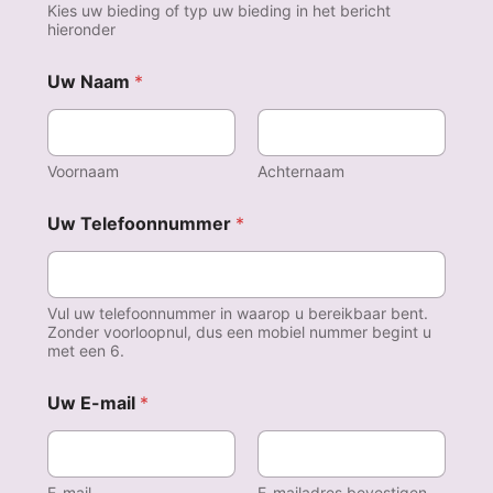
Kies uw bieding of typ uw bieding in het bericht
hieronder
Uw Naam
*
Voornaam
Achternaam
T
Uw Telefoonnummer
*
e
l
e
f
o
Vul uw telefoonnummer in waarop u bereikbaar bent.
o
Zonder voorloopnul, dus een mobiel nummer begint u
met een 6.
n
n
u
Uw E-mail
*
m
m
e
r
E-mail
E-mailadres bevestigen