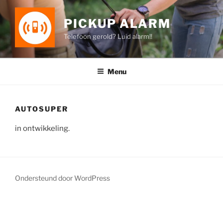
Ga
naar
PICKUP ALARM
de
Telefoon gerold? Luid alarm!!
inhoud
Menu
AUTOSUPER
in ontwikkeling.
Ondersteund door WordPress